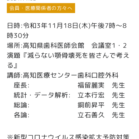
会員・医療関係者の方々へ
日時:令和3年11月18日(木)午後7時～8
時30分
場所:高知県歯科医師会館 会議室1・2
演題『減らない顎骨壊死を皆さんで考え
る』
講師:高知医療センター歯科口腔外科
座長: 福留麗実 先生
統計・データ解析: 立本行宏 先生
総論: 銅前昇平 先生
各論: 立石善久 先生
※新型コロナウイルス感染拡大予防対策